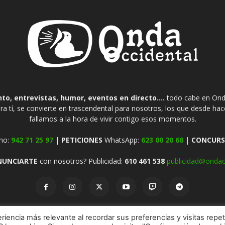
o, entrevistas, humor, eventos en directo....
todo cabe en Onda
ra tí, se convierte en trascendental para nosotros, los que desde ha
fallamos a la hora de vivir contigo esos momentos.
no:
942 71 25 97
|
PETICIONES
WhatsApp:
623 00 20 68
|
CONCURS
NUNCIARTE
con nosotros? Publicidad:
610 461 538
publicidad@ondao
riencia más relevante al recordar sus preferencias y visitas repet