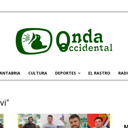
CANTABRIA
CULTURA
DEPORTES
EL RASTRO
RAD
vi"
M