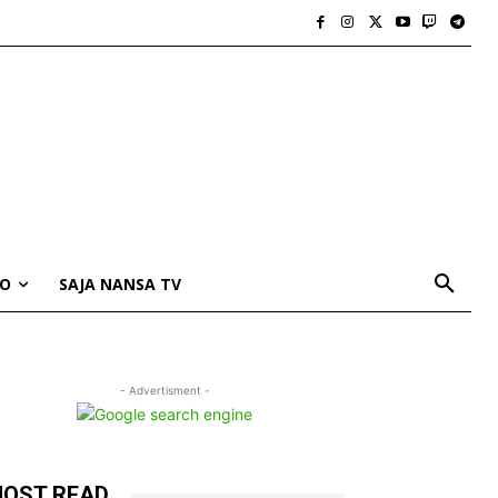
IO
SAJA NANSA TV
- Advertisment -
OST READ