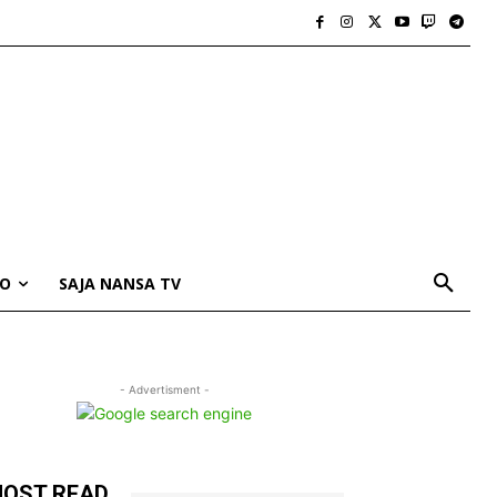
IO
SAJA NANSA TV
- Advertisment -
OST READ