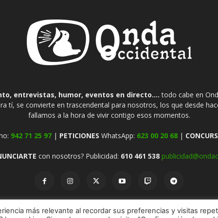
o, entrevistas, humor, eventos en directo....
todo cabe en Onda
ra tí, se convierte en trascendental para nosotros, los que desde ha
fallamos a la hora de vivir contigo esos momentos.
no:
942 71 25 97
|
PETICIONES
WhatsApp:
623 00 20 68
|
CONCURS
NUNCIARTE
con nosotros? Publicidad:
610 461 538
publicidad@ondao
riencia más relevante al recordar sus preferencias y visitas repet