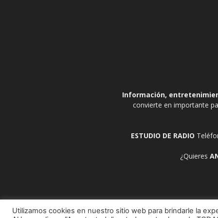
Información, entretenimient
convierte en importante pa
ESTUDIO DE RADIO
Teléfo
¿Quieres
A
Utilizamos cookies en nuestro sitio web para brindarle la expe