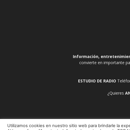
Información, entretenimient
convierte en importante pa
ESTUDIO DE RADIO
Teléfo
¿Quieres
A
Utilizamos cookies en nuestro sitio web para brindarle la expe