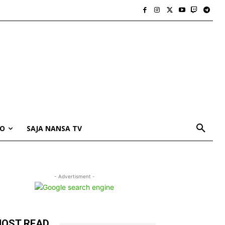
IO
SAJA NANSA TV
- Advertisment -
OST READ