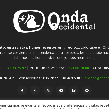
o, entrevistas, humor, eventos en directo....
todo cabe en Onda
ra tí, se convierte en trascendental para nosotros, los que desde ha
fallamos a la hora de vivir contigo esos momentos.
no:
942 71 25 97
|
PETICIONES
WhatsApp:
623 00 20 68
|
CONCURS
NUNCIARTE
con nosotros? Publicidad:
610 461 538
publicidad@ondao
riencia más relevante al recordar sus preferencias y visitas repet