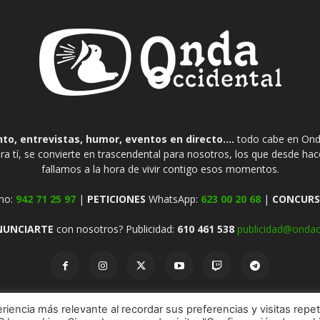
o, entrevistas, humor, eventos en directo....
todo cabe en Onda
ra tí, se convierte en trascendental para nosotros, los que desde ha
fallamos a la hora de vivir contigo esos momentos.
no:
942 71 25 97
|
PETICIONES
WhatsApp:
623 00 20 68
|
CONCURS
NUNCIARTE
con nosotros? Publicidad:
610 461 538
publicidad@ondao
riencia más relevante al recordar sus preferencias y visitas repet