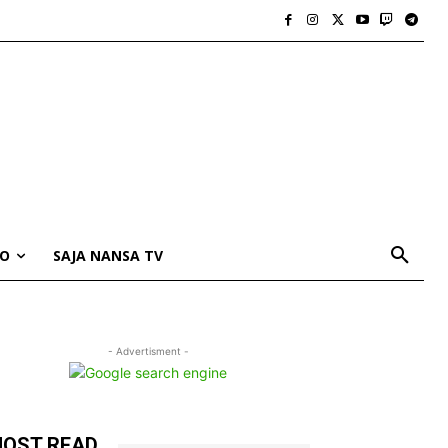
IO
SAJA NANSA TV
- Advertisment -
OST READ