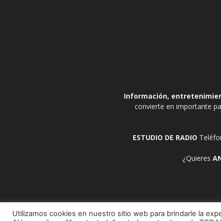
Información, entretenimient
convierte en importante pa
ESTUDIO DE RADIO
Teléfo
¿Quieres
A
Utilizamos cookies en nuestro sitio web para brindarle la expe