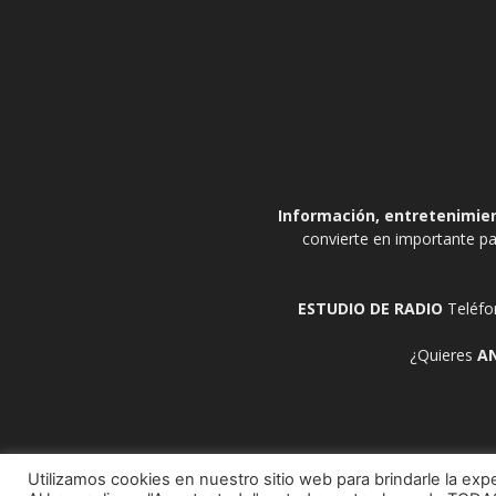
Información, entretenimient
convierte en importante pa
ESTUDIO DE RADIO
Teléfo
¿Quieres
A
Utilizamos cookies en nuestro sitio web para brindarle la expe