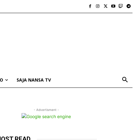
IO
SAJA NANSA TV
- Advertisment -
OST READ