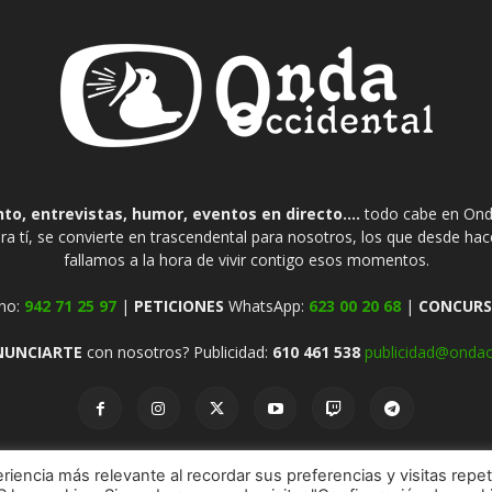
o, entrevistas, humor, eventos en directo....
todo cabe en Onda
ra tí, se convierte en trascendental para nosotros, los que desde ha
fallamos a la hora de vivir contigo esos momentos.
no:
942 71 25 97
|
PETICIONES
WhatsApp:
623 00 20 68
|
CONCURS
NUNCIARTE
con nosotros? Publicidad:
610 461 538
publicidad@ondao
riencia más relevante al recordar sus preferencias y visitas repet