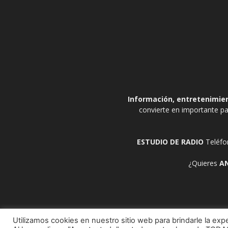
Información, entretenimient
convierte en importante pa
ESTUDIO DE RADIO
Teléfo
¿Quieres
A
Utilizamos cookies en nuestro sitio web para brindarle la expe