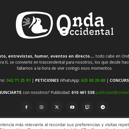
o, entrevistas, humor, eventos en directo....
todo cabe en Onda
ra tí, se convierte en trascendental para nosotros, los que desde ha
fallamos a la hora de vivir contigo esos momentos.
no:
942 71 25 97
|
PETICIONES
WhatsApp:
623 00 20 68
|
CONCURS
NUNCIARTE
con nosotros? Publicidad:
610 461 538
publicidad@ondao
riencia más relevante al recordar sus preferencias y visitas repet