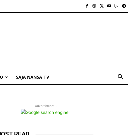
IO
SAJA NANSA TV
- Advertisment -
OST READ