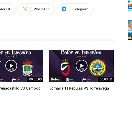
nterest
WhatsApp
Telegram
00:00:00
Bolos
00:00:00
 Peñacastillo VS Campoo
Jornada 1 | Rebujas VS Torrelavega