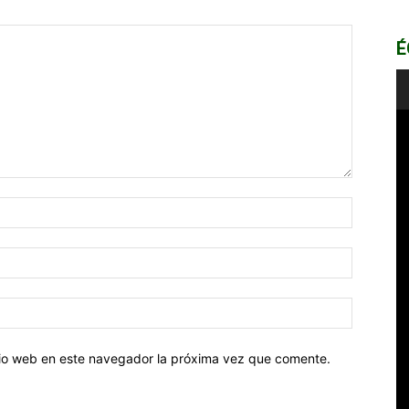
É
Nombre:
Correo
electróni
Sitio
web:
itio web en este navegador la próxima vez que comente.