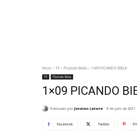
Inicio
TV
Picando Biela
1x09 PICANDO BIELA
TV
Picando Biela
1×09 PICANDO BI
Publicado por
Jonatan Latorre
8 de julio de 2021
Facebook
Twitter
Pi