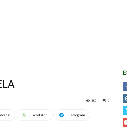
E
ELA
450
0
nterest
WhatsApp
Telegram