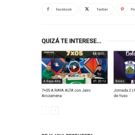
Facebook
Twitter
Pi
QUIZÁ TE INTERESE...
A Raya Alta
01:20:12
Bolos
7×05 A RAYA ALTA con Jairo
Jornada 2 |
Arozamena
de Yuso