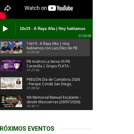
10x19 - A Raya Alta | Hoy hablamos
con Luis Díez de PB Contrucciones
01:00:08
José Gtrz Calante (03/08/2026)
10x19 - A Raya Alta | Hoy
hablamos con Luis Díez de PB
Contrucciones José Gtrz
01:00:08
Calante (03/08/2026)
PB Andros La Serna VS PB
Carandía | Grupo PLATA -
Jornada 9 | Bolos en Femenino
01:27:56
2026
PREGÓN Día de Cantabria 2026
- Parque Conde San Diego,
Cabezón de la Sal (31/07/2026)
01:08:54
XIX Memorial Manuel Escalante -
desde Mazcuerras (29/07/2026)
02:30:11
XLII Trofeo Ayto Valdáliga - XL
Memorial Calixto García - XI
Memorial Ramón Alonso
02:20:17
RÓXIMOS EVENTOS
(27/07/2026)
Campeonato Regional Infantil