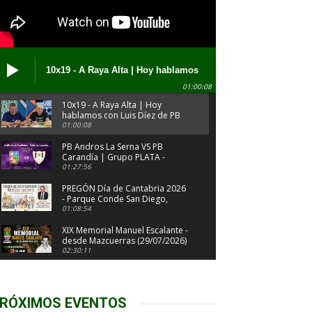
10x19 - A Raya Alta | Hoy hablamos
con Luis Díez de PB Contrucciones
01:00:08
José Gtrz Calante (03/08/2026)
10x19 - A Raya Alta | Hoy
hablamos con Luis Díez de PB
Contrucciones José Gtrz
01:00:08
Calante (03/08/2026)
PB Andros La Serna VS PB
Carandía | Grupo PLATA -
Jornada 9 | Bolos en Femenino
01:27:56
2026
PREGÓN Día de Cantabria 2026
- Parque Conde San Diego,
Cabezón de la Sal (31/07/2026)
01:08:54
XIX Memorial Manuel Escalante -
desde Mazcuerras (29/07/2026)
02:30:11
XLII Trofeo Ayto Valdáliga - XL
Memorial Calixto García - XI
Memorial Ramón Alonso
02:20:17
RÓXIMOS EVENTOS
(27/07/2026)