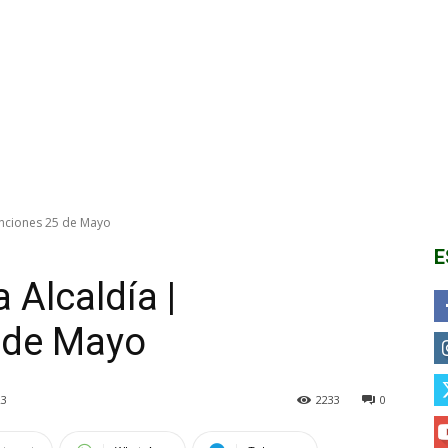
venciones 25 de Mayo
E
 Alcaldía |
5 de Mayo
23
2233
0