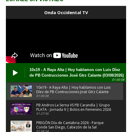
Onda Occidental TV
10x19 - A Raya Alta | Hoy hablamos con Luis Díez
de PB Contrucciones José Gtrz Calante (03/08/2026)
01:00:08
10x19 - A Raya Alta | Hoy hablamos con Luis
Díez de PB Contrucciones José Gtrz Calante
(03/08/2026)
01:00:08
PB Andros La Serna VS PB Carandía | Grupo
PLATA - Jornada 9 | Bolos en Femenino 2026
01:27:56
PREGÓN Día de Cantabria 2026 - Parque
Conde San Diego, Cabezón de la Sal
(31/07/2026)
01:08:54