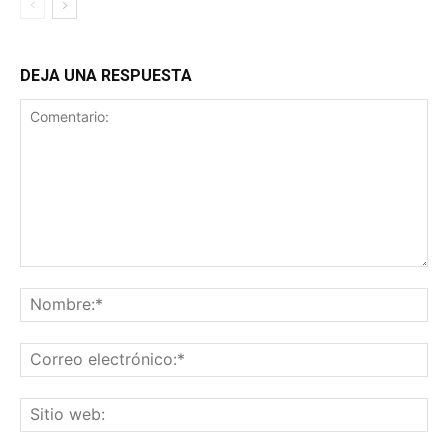
DEJA UNA RESPUESTA
Comentario:
No
Co
ele
Sit
we