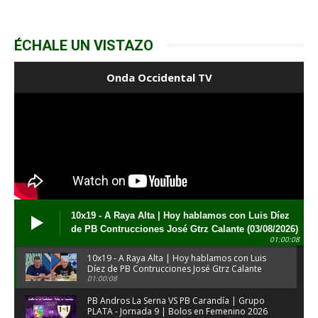
ÉCHALE UN VISTAZO
Onda Occidental TV
10x19 - A Raya Alta | Hoy hablamos con Luis Díez
de PB Contrucciones José Gtrz Calante (03/08/2026)
01:00:08
10x19 - A Raya Alta | Hoy hablamos con Luis
Díez de PB Contrucciones José Gtrz Calante
(03/08/2026)
01:00:08
PB Andros La Serna VS PB Carandía | Grupo
PLATA - Jornada 9 | Bolos en Femenino 2026