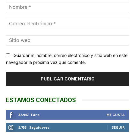
No
Co
ele
Sit
we
Guardar mi nombre, correo electrónico y sitio web en este
navegador la próxima vez que comente.
ESTAMOS CONECTADOS
32,947
Fans
ME GUSTA
5,753
Seguidores
SEGUIR