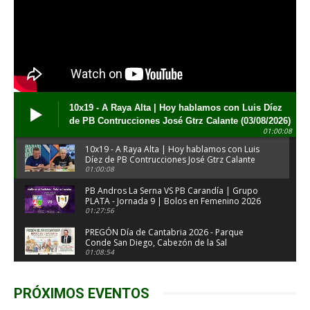
10x19 - A Raya Alta | Hoy hablamos con Luis Díez
de PB Contrucciones José Gtrz Calante (03/08/2026)
01:00:08
10x19 - A Raya Alta | Hoy hablamos con Luis
Díez de PB Contrucciones José Gtrz Calante
(03/08/2026)
01:00:08
PB Andros La Serna VS PB Carandía | Grupo
PLATA - Jornada 9 | Bolos en Femenino 2026
01:27:56
PREGÓN Día de Cantabria 2026 - Parque
Conde San Diego, Cabezón de la Sal
(31/07/2026)
01:08:54
XIX Memorial Manuel Escalante - desde
Mazcuerras (29/07/2026)
PRÓXIMOS EVENTOS
02:30:11