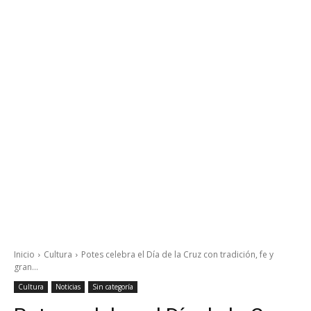
Inicio
Cultura
Potes celebra el Día de la Cruz con tradición, fe y
gran...
Cultura
Noticias
Sin categoría