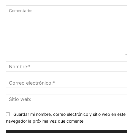
Comentario:
No
Co
ele
Sit
we
Guardar mi nombre, correo electrónico y sitio web en este
navegador la próxima vez que comente.