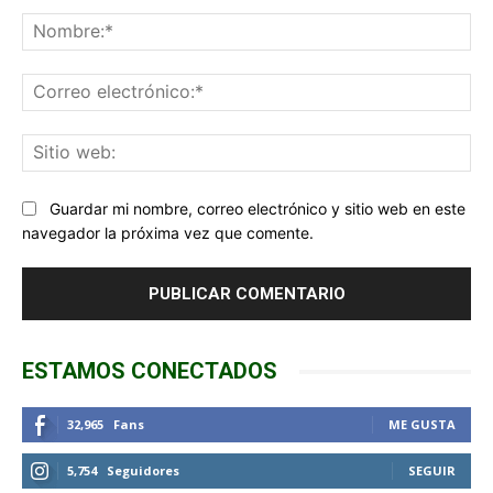
Comentario:
No
Co
ele
Sit
we
Guardar mi nombre, correo electrónico y sitio web en este
navegador la próxima vez que comente.
ESTAMOS CONECTADOS
32,965
Fans
ME GUSTA
5,754
Seguidores
SEGUIR