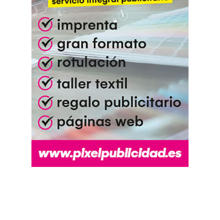
ORO - Jornada 9 | Bolos en Femenino 2026
01:22:07
XXXVII Certamen del Queso y la Artesanía de
los Picos de Europa - Panes (25/07/2026)
01:02:42
PB Los Remedios VS PB Camargo | Grupo
ORO - Jornada 8 | Bolos en Femenino 2026
01:10:50