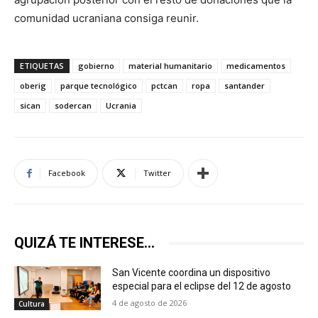
comunidad ucraniana consiga reunir.
ETIQUETAS
gobierno
material humanitario
medicamentos
oberig
parque tecnológico
pctcan
ropa
santander
sican
sodercan
Ucrania
Facebook
Twitter
QUIZÁ TE INTERESE...
San Vicente coordina un dispositivo
especial para el eclipse del 12 de agosto
4 de agosto de 2026
Cultura