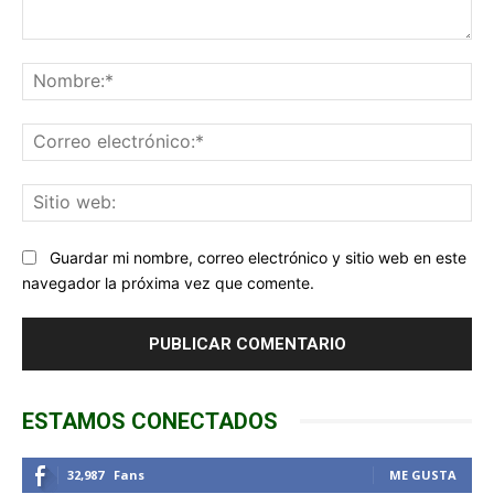
Comentario:
No
Co
ele
Sit
we
Guardar mi nombre, correo electrónico y sitio web en este
navegador la próxima vez que comente.
ESTAMOS CONECTADOS
32,987
Fans
ME GUSTA