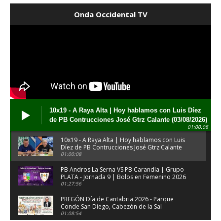
Onda Occidental TV
10x19 - A Raya Alta | Hoy hablamos con Luis Díez
de PB Contrucciones José Gtrz Calante (03/08/2026)
01:00:08
10x19 - A Raya Alta | Hoy hablamos con Luis
Díez de PB Contrucciones José Gtrz Calante
(03/08/2026)
01:00:08
PB Andros La Serna VS PB Carandía | Grupo
PLATA - Jornada 9 | Bolos en Femenino 2026
01:27:56
PREGÓN Día de Cantabria 2026 - Parque
Conde San Diego, Cabezón de la Sal
(31/07/2026)
01:08:54