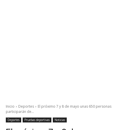
Inicio
Deportes
El próximo 7 y 8 de mayo unas 650 personas
participarán de...
Deportes
Pruebas deportivas
Noticias