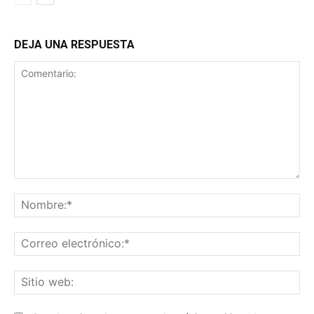
DEJA UNA RESPUESTA
Comentario:
No
Co
ele
Sit
we