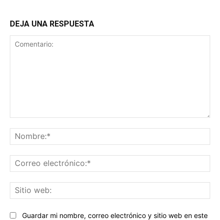
DEJA UNA RESPUESTA
Comentario:
No
Co
ele
Sit
we
Guardar mi nombre, correo electrónico y sitio web en este