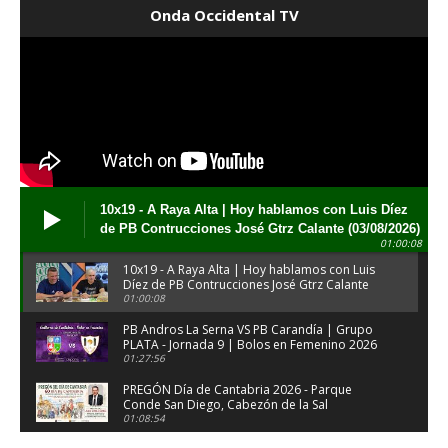
Onda Occidental TV
10x19 - A Raya Alta | Hoy hablamos con Luis Díez
de PB Contrucciones José Gtrz Calante (03/08/2026)
01:00:08
10x19 - A Raya Alta | Hoy hablamos con Luis
Díez de PB Contrucciones José Gtrz Calante
(03/08/2026)
01:00:08
PB Andros La Serna VS PB Carandía | Grupo
PLATA - Jornada 9 | Bolos en Femenino 2026
01:27:56
PREGÓN Día de Cantabria 2026 - Parque
Conde San Diego, Cabezón de la Sal
(31/07/2026)
01:08:54