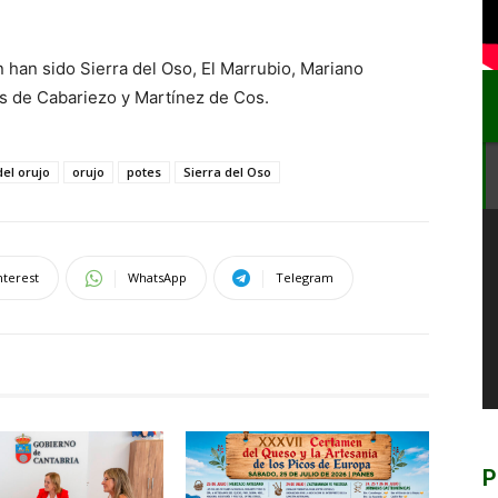
 han sido Sierra del Oso, El Marrubio, Mariano
s de Cabariezo y Martínez de Cos.
del orujo
orujo
potes
Sierra del Oso
nterest
WhatsApp
Telegram
P