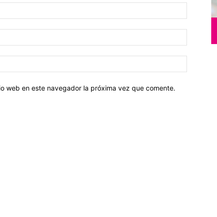
Nombre:
Correo
electróni
Sitio
web:
itio web en este navegador la próxima vez que comente.