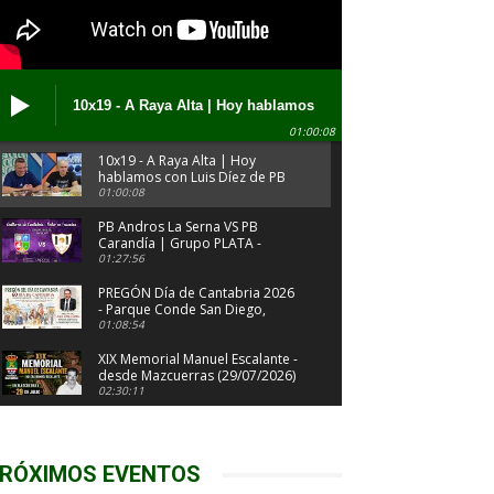
10x19 - A Raya Alta | Hoy hablamos
con Luis Díez de PB Contrucciones
01:00:08
José Gtrz Calante (03/08/2026)
10x19 - A Raya Alta | Hoy
hablamos con Luis Díez de PB
Contrucciones José Gtrz
01:00:08
Calante (03/08/2026)
PB Andros La Serna VS PB
Carandía | Grupo PLATA -
Jornada 9 | Bolos en Femenino
01:27:56
2026
PREGÓN Día de Cantabria 2026
- Parque Conde San Diego,
Cabezón de la Sal (31/07/2026)
01:08:54
XIX Memorial Manuel Escalante -
desde Mazcuerras (29/07/2026)
02:30:11
XLII Trofeo Ayto Valdáliga - XL
Memorial Calixto García - XI
Memorial Ramón Alonso
02:20:17
RÓXIMOS EVENTOS
(27/07/2026)
Campeonato Regional Infantil