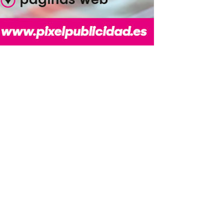
*
co:*