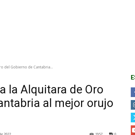
ro del Gobierno de Cantabria...
E
a la Alquitara de Oro
ntabria al mejor orujo
de 2022
1957
0