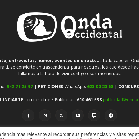
o, entrevistas, humor, eventos en directo....
todo cabe en Onda
ra tí, se convierte en trascendental para nosotros, los que desde ha
fallamos a la hora de vivir contigo esos momentos.
no:
942 71 25 97
|
PETICIONES
WhatsApp:
623 00 20 68
|
CONCURS
NUNCIARTE
con nosotros? Publicidad:
610 461 538
publicidad@ondao
riencia más relevante al recordar sus preferencias y visitas repet