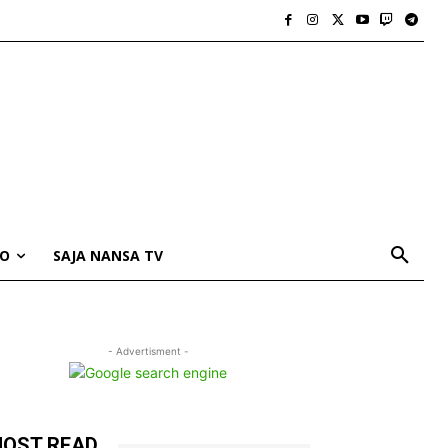
IO
SAJA NANSA TV
- Advertisment -
OST READ