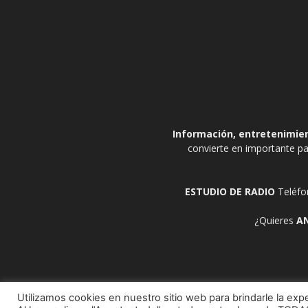
Información, entretenimient
convierte en importante pa
ESTUDIO DE RADIO
Teléfo
¿Quieres
A
Utilizamos cookies en nuestro sitio web para brindarle la expe