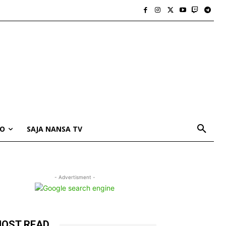
IO
SAJA NANSA TV
- Advertisment -
OST READ