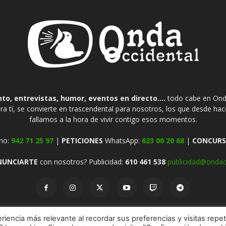
o, entrevistas, humor, eventos en directo....
todo cabe en Onda
ra tí, se convierte en trascendental para nosotros, los que desde ha
fallamos a la hora de vivir contigo esos momentos.
no:
942 71 25 97
|
PETICIONES
WhatsApp:
623 00 20 68
|
CONCURS
NUNCIARTE
con nosotros? Publicidad:
610 461 538
publicidad@ondao
riencia más relevante al recordar sus preferencias y visitas repet