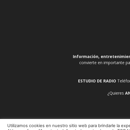
Información, entretenimient
convierte en importante pa
ESTUDIO DE RADIO
Teléfo
¿Quieres
A
Utilizamos cookies en nuestro sitio web para brindarle la expe